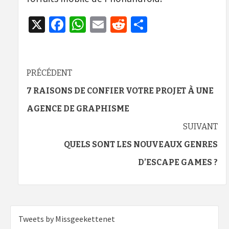
X
Facebook
WhatsApp
Email
Reddit
Partager
Navigation
PRÉCÉDENT
d’article
7 RAISONS DE CONFIER VOTRE PROJET À UNE
AGENCE DE GRAPHISME
SUIVANT
QUELS SONT LES NOUVEAUX GENRES
D’ESCAPE GAMES ?
Tweets by Missgeekettenet