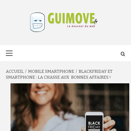
Aller
au
contenu
GUIMOVE.FR
Menu
principal
ACCUEIL
MOBILE SMARTPHONE
BLACKFRIDAY ET
SMARTPHONE : LA CHASSE AUX BONNES AFFAIRES !