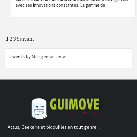
avec ses innovations constantes. La gamme de
Pagination
1
2
3
Suivant
des
Tweets by Missgeekettenet
publications
Actus, Geekerie et bidouilles en tout genre…