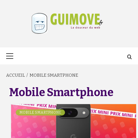
Aller
au
contenu
GUIMOVE.FR
Menu
principal
ACCUEIL
MOBILE SMARTPHONE
Mobile Smartphone
MOBILE SMARTPHONE