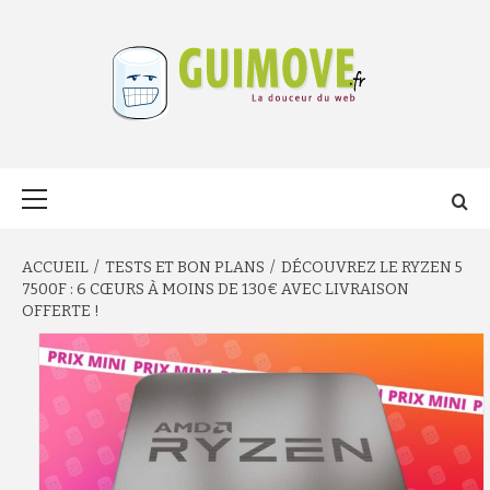
Aller
au
contenu
GUIMOVE.FR
Menu
principal
ACCUEIL
TESTS ET BON PLANS
DÉCOUVREZ LE RYZEN 5
7500F : 6 CŒURS À MOINS DE 130€ AVEC LIVRAISON
OFFERTE !