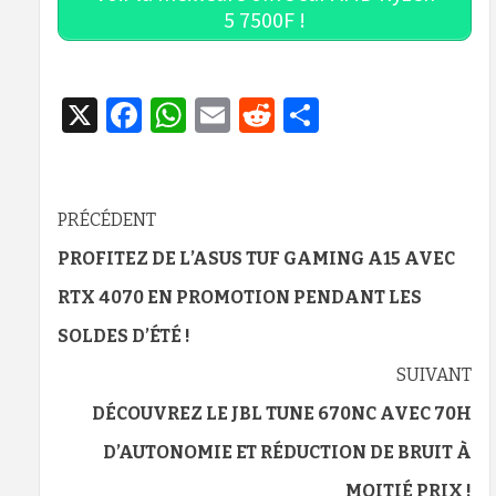
5 7500F !
X
Facebook
WhatsApp
Email
Reddit
Partager
Navigation
PRÉCÉDENT
d’article
PROFITEZ DE L’ASUS TUF GAMING A15 AVEC
RTX 4070 EN PROMOTION PENDANT LES
SOLDES D’ÉTÉ !
SUIVANT
DÉCOUVREZ LE JBL TUNE 670NC AVEC 70H
D’AUTONOMIE ET RÉDUCTION DE BRUIT À
MOITIÉ PRIX !