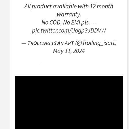
All product available with 12 month
warranty.
No COD, No EMI pls.…
pic.twitter.com/Uogp3JDDVW
— ᴛʀᴏʟʟɪɴɢ ɪꜱ ᴀɴ ᴀʀᴛ (@Trolling_isart)
May 11, 2024