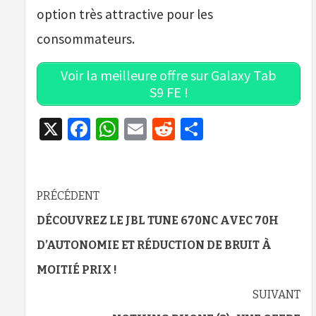
option très attractive pour les
consommateurs.
Voir la meilleure offre sur Galaxy Tab
S9 FE !
X
Facebook
WhatsApp
Email
Reddit
Partager
Navigation
PRÉCÉDENT
d’article
DÉCOUVREZ LE JBL TUNE 670NC AVEC 70H
D’AUTONOMIE ET RÉDUCTION DE BRUIT À
MOITIÉ PRIX !
SUIVANT