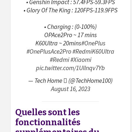
• Genshin Impact : 57.4FPS-59.3FPS
• Glory Of The King : 120FPS-119.9FPS
• Charging : (0-100%)
OPAce2Pro ~ 17 mins
K60Ultra ~ 20mins
#OnePlus
#OnePlusAce2Pro
#RedmiK60Ultra
#Redmi
#Xiaomi
pic.twitter.com/1UIlnqv7Yb
— Tech Home  (@TechHome100)
August 16, 2023
Quelles sont les
fonctionnalités