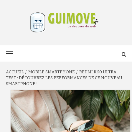
Aller
au
contenu
GUIMOVE.FR
Menu
principal
ACCUEIL
MOBILE SMARTPHONE
REDMI K60 ULTRA
TEST : DÉCOUVREZ LES PERFORMANCES DE CE NOUVEAU
SMARTPHONE !