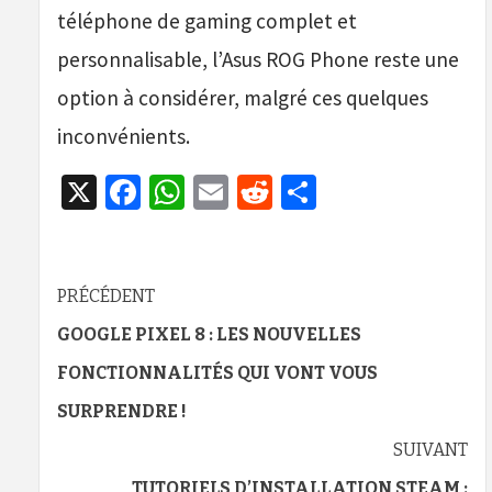
téléphone de gaming complet et
personnalisable, l’Asus ROG Phone reste une
option à considérer, malgré ces quelques
inconvénients.
X
Facebook
WhatsApp
Email
Reddit
Partager
Navigation
PRÉCÉDENT
d’article
GOOGLE PIXEL 8 : LES NOUVELLES
FONCTIONNALITÉS QUI VONT VOUS
SURPRENDRE !
SUIVANT
TUTORIELS D’INSTALLATION STEAM :