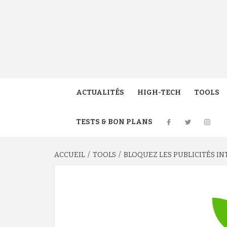
Aller
au
contenu
GUIMO
ACTUALITÉS
HIGH-TECH
TOOLS
TESTS & BON PLANS
ACCUEIL
TOOLS
BLOQUEZ LES PUBLICITÉS IN