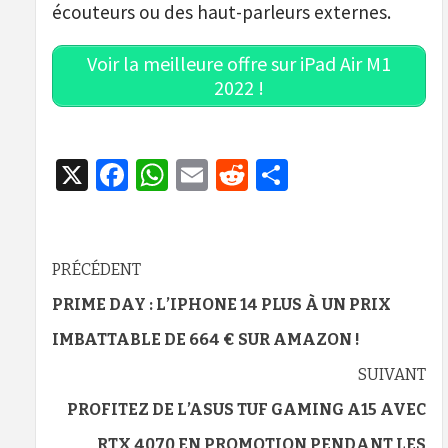
écouteurs ou des haut-parleurs externes.
Voir la meilleure offre sur iPad Air M1
2022 !
X
Facebook
WhatsApp
Email
Reddit
Partager
Navigation
PRÉCÉDENT
d’article
PRIME DAY : L’IPHONE 14 PLUS À UN PRIX
IMBATTABLE DE 664 € SUR AMAZON !
SUIVANT
PROFITEZ DE L’ASUS TUF GAMING A15 AVEC
RTX 4070 EN PROMOTION PENDANT LES