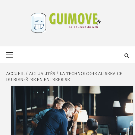
Aller
au
contenu
GUIMOVE.FR
Menu
principal
ACCUEIL
ACTUALITÉS
LA TECHNOLOGIE AU SERVICE
DU BIEN-ÊTRE EN ENTREPRISE