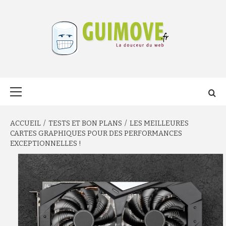
Aller
au
contenu
GUIMOVE.FR
Menu
principal
ACCUEIL
TESTS ET BON PLANS
LES MEILLEURES
CARTES GRAPHIQUES POUR DES PERFORMANCES
EXCEPTIONNELLES !