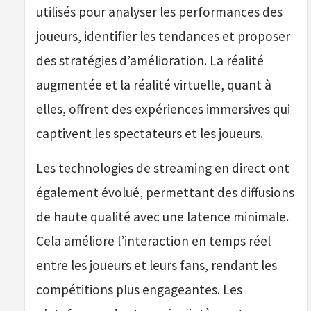
utilisés pour analyser les performances des
joueurs, identifier les tendances et proposer
des stratégies d’amélioration. La réalité
augmentée et la réalité virtuelle, quant à
elles, offrent des expériences immersives qui
captivent les spectateurs et les joueurs.
Les technologies de streaming en direct ont
également évolué, permettant des diffusions
de haute qualité avec une latence minimale.
Cela améliore l’interaction en temps réel
entre les joueurs et leurs fans, rendant les
compétitions plus engageantes. Les