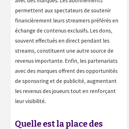
avec des marques. Les abonnements
permettent aux spectateurs de soutenir
financièrement leurs streamers préférés en
échange de contenus exclusifs. Les dons,
souvent effectués en direct pendant les
streams, constituent une autre source de
revenus importante. Enfin, les partenariats
avec des marques offrent des opportunités
de sponsoring et de publicité, augmentant
les revenus des joueurs tout en renforçant
leur visibilité.
Quelle est la place des