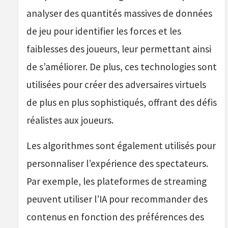
analyser des quantités massives de données
de jeu pour identifier les forces et les
faiblesses des joueurs, leur permettant ainsi
de s’améliorer. De plus, ces technologies sont
utilisées pour créer des adversaires virtuels
de plus en plus sophistiqués, offrant des défis
réalistes aux joueurs.
Les algorithmes sont également utilisés pour
personnaliser l’expérience des spectateurs.
Par exemple, les plateformes de streaming
peuvent utiliser l’IA pour recommander des
contenus en fonction des préférences des