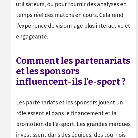
utilisateurs, ou pour fournir des analyses en
temps réel des matchs en cours. Cela rend
l’expérience de visionnage plus interactive et
engageante.
Comment les partenariats
et les sponsors
influencent-ils l’e-sport ?
Les partenariats et les sponsors jouent un
rôle essentiel dans le financement et la
promotion de l’e-sport. Les grandes marques
investissent dans des équipes, des tournois