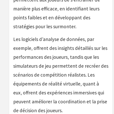
manière plus efficace, en identifiant leurs
points faibles et en développant des
stratégies pour les surmonter.
Les logiciels d’analyse de données, par
exemple, offrent des insights détaillés sur les
performances des joueurs, tandis que les
simulateurs de jeu permettent de recréer des
scénarios de compétition réalistes. Les
équipements de réalité virtuelle, quant à
eux, offrent des expériences immersives qui
peuvent améliorer la coordination et la prise
de décision des joueurs.