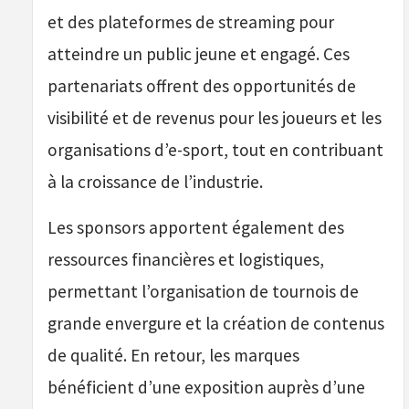
et des plateformes de streaming pour
atteindre un public jeune et engagé. Ces
partenariats offrent des opportunités de
visibilité et de revenus pour les joueurs et les
organisations d’e-sport, tout en contribuant
à la croissance de l’industrie.
Les sponsors apportent également des
ressources financières et logistiques,
permettant l’organisation de tournois de
grande envergure et la création de contenus
de qualité. En retour, les marques
bénéficient d’une exposition auprès d’une