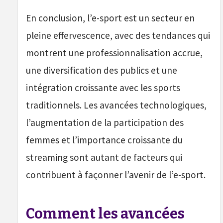
En conclusion, l’e-sport est un secteur en
pleine effervescence, avec des tendances qui
montrent une professionnalisation accrue,
une diversification des publics et une
intégration croissante avec les sports
traditionnels. Les avancées technologiques,
l’augmentation de la participation des
femmes et l’importance croissante du
streaming sont autant de facteurs qui
contribuent à façonner l’avenir de l’e-sport.
Comment les avancées