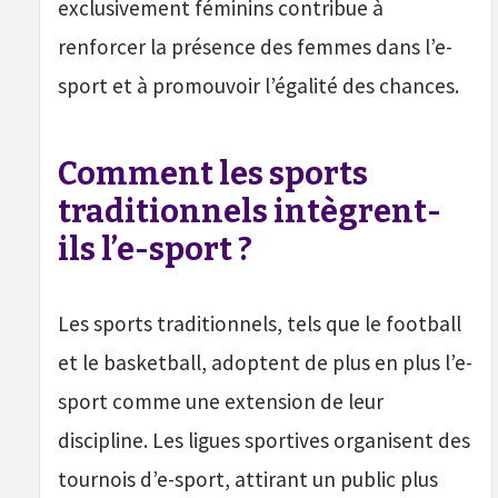
exclusivement féminins contribue à
renforcer la présence des femmes dans l’e-
sport et à promouvoir l’égalité des chances.
Comment les sports
traditionnels intègrent-
ils l’e-sport ?
Les sports traditionnels, tels que le football
et le basketball, adoptent de plus en plus l’e-
sport comme une extension de leur
discipline. Les ligues sportives organisent des
tournois d’e-sport, attirant un public plus