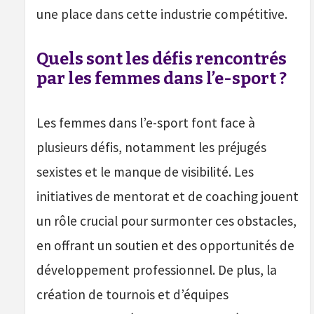
une place dans cette industrie compétitive.
Quels sont les défis rencontrés
par les femmes dans l’e-sport ?
Les femmes dans l’e-sport font face à
plusieurs défis, notamment les préjugés
sexistes et le manque de visibilité. Les
initiatives de mentorat et de coaching jouent
un rôle crucial pour surmonter ces obstacles,
en offrant un soutien et des opportunités de
développement professionnel. De plus, la
création de tournois et d’équipes