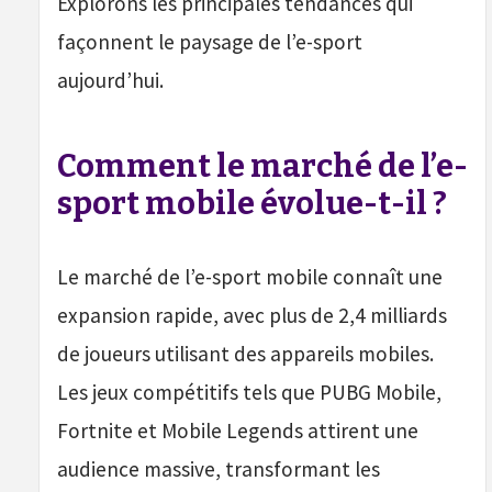
Explorons les principales tendances qui
façonnent le paysage de l’e-sport
aujourd’hui.
Comment le marché de l’e-
sport mobile évolue-t-il ?
Le marché de l’e-sport mobile connaît une
expansion rapide, avec plus de 2,4 milliards
de joueurs utilisant des appareils mobiles.
Les jeux compétitifs tels que PUBG Mobile,
Fortnite et Mobile Legends attirent une
audience massive, transformant les