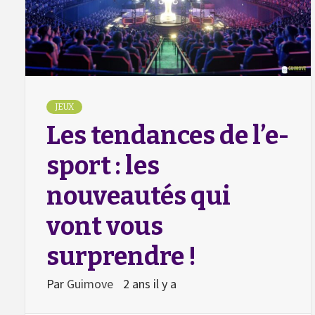
JEUX
Les tendances de l’e-
sport : les
nouveautés qui
vont vous
surprendre !
Par
Guimove
2 ans il y a