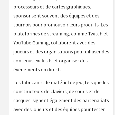
processeurs et de cartes graphiques,
sponsorisent souvent des équipes et des
tournois pour promouvoir leurs produits. Les
plateformes de streaming, comme Twitch et
YouTube Gaming, collaborent avec des
joueurs et des organisations pour diffuser des
contenus exclusifs et organiser des
événements en direct.
Les fabricants de matériel de jeu, tels que les
constructeurs de claviers, de souris et de
casques, signent également des partenariats
avec des joueurs et des équipes pour tester