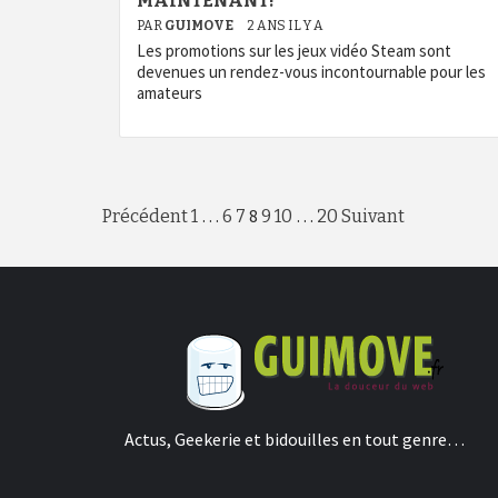
MAINTENANT!
PAR
GUIMOVE
2 ANS IL Y A
Les promotions sur les jeux vidéo Steam sont
devenues un rendez-vous incontournable pour les
amateurs
Pagination
…
8
…
Précédent
1
6
7
9
10
20
Suivant
des
publications
Actus, Geekerie et bidouilles en tout genre…