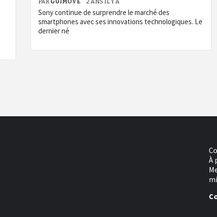
PAR
GUIMOVE
2 ANS IL Y A
Sony continue de surprendre le marché des
smartphones avec ses innovations technologiques. Le
dernier né
Co
À 
Me
mi
Co