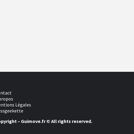
ntact
propos
ntions Légales
ssgeekette
pyright – Guimove.fr © All rights reserved.