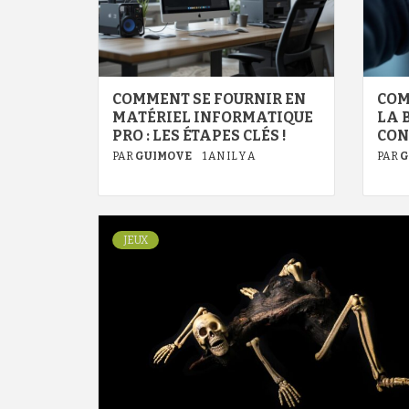
COMMENT SE FOURNIR EN
COM
MATÉRIEL INFORMATIQUE
LA 
PRO : LES ÉTAPES CLÉS !
CON
PAR
GUIMOVE
1 AN IL Y A
PAR
G
JEUX