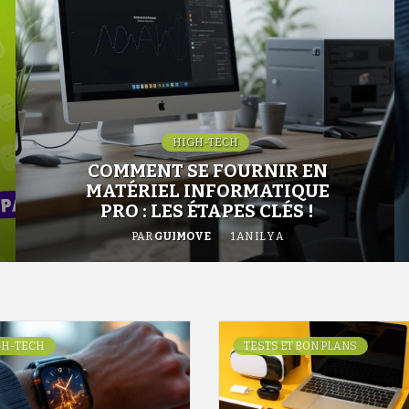
HIGH-TECH
COMMENT SE FOURNIR EN
MATÉRIEL INFORMATIQUE
PRO : LES ÉTAPES CLÉS !
PAR
GUIMOVE
1 AN IL Y A
GH-TECH
TESTS ET BON PLANS