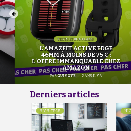
TESTS ET BON PLANS
L’AMAZFIT ACTIVE EDGE
46MM À MOINS DE 75 € :
L’OFFRE IMMANQUABLE CHEZ
AMAZON
PAR
GUIMOVE
2 ANS IL Y A
Derniers articles
HIGH-TECH
HI