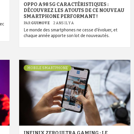
OPPO A98 5G CARACTÉRISTIQUES :
DÉCOUVREZ LES ATOUTS DE CE NOUVEAU
SMARTPHONE PERFORMANT !
vec
PAR
GUIMOVE
2 ANS IL Y A
Le monde des smartphones ne cesse d’évoluer, et
chaque année apporte son lot de nouveautés.
MOBILE SMARTPHONE
INFINIX ZERO ULTRA GAMING : LE