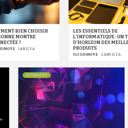
MENT BIEN CHOISIR
LES ESSENTIELS DE
BONNE MONTRE
L’INFORMATIQUE : UN 
NECTÉE ?
D’HORIZON DES MEILL
PRODUITS
UIMOVE
1 AN IL Y A
PAR
GUIMOVE
2 ANS IL Y A
ACTUALITÉS