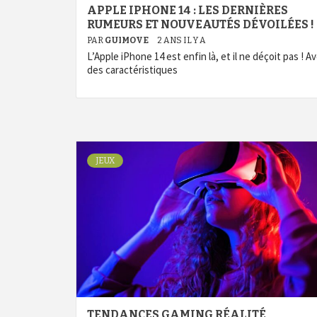
APPLE IPHONE 14 : LES DERNIÈRES
RUMEURS ET NOUVEAUTÉS DÉVOILÉES !
PAR
GUIMOVE
2 ANS IL Y A
L’Apple iPhone 14 est enfin là, et il ne déçoit pas ! A
des caractéristiques
JEUX
TENDANCES GAMING RÉALITÉ