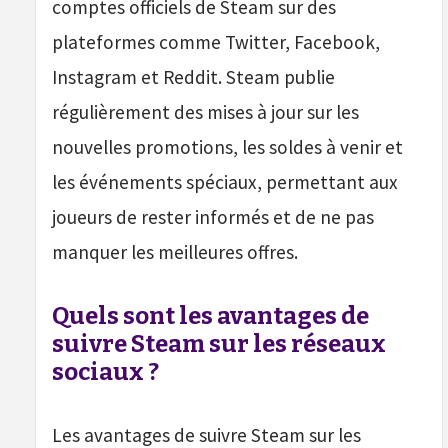
comptes officiels de Steam sur des
plateformes comme Twitter, Facebook,
Instagram et Reddit. Steam publie
régulièrement des mises à jour sur les
nouvelles promotions, les soldes à venir et
les événements spéciaux, permettant aux
joueurs de rester informés et de ne pas
manquer les meilleures offres.
Quels sont les avantages de
suivre Steam sur les réseaux
sociaux ?
Les avantages de suivre Steam sur les