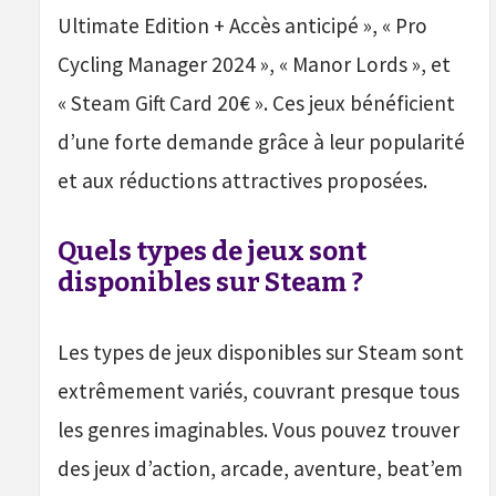
Ultimate Edition + Accès anticipé », « Pro
Cycling Manager 2024 », « Manor Lords », et
« Steam Gift Card 20€ ». Ces jeux bénéficient
d’une forte demande grâce à leur popularité
et aux réductions attractives proposées.
Quels types de jeux sont
disponibles sur Steam ?
Les types de jeux disponibles sur Steam sont
extrêmement variés, couvrant presque tous
les genres imaginables. Vous pouvez trouver
des jeux d’action, arcade, aventure, beat’em