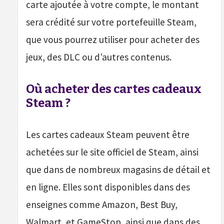
carte ajoutée à votre compte, le montant
sera crédité sur votre portefeuille Steam,
que vous pourrez utiliser pour acheter des
jeux, des DLC ou d’autres contenus.
Où acheter des cartes cadeaux
Steam ?
Les cartes cadeaux Steam peuvent être
achetées sur le site officiel de Steam, ainsi
que dans de nombreux magasins de détail et
en ligne. Elles sont disponibles dans des
enseignes comme Amazon, Best Buy,
Walmart, et GameStop, ainsi que dans des