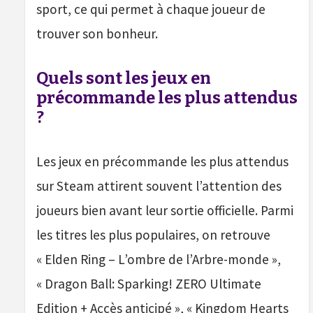
sport, ce qui permet à chaque joueur de
trouver son bonheur.
Quels sont les jeux en
précommande les plus attendus
?
Les jeux en précommande les plus attendus
sur Steam attirent souvent l’attention des
joueurs bien avant leur sortie officielle. Parmi
les titres les plus populaires, on retrouve
« Elden Ring – L’ombre de l’Arbre-monde »,
« Dragon Ball: Sparking! ZERO Ultimate
Edition + Accès anticipé », « Kingdom Hearts