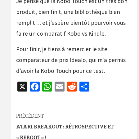
Je pense que la Kobo Touch est un très bon
produit, bien finit, une bibliothèque bien
remplit… et j’espère bientôt pourvoir vous
faire un comparatif Kobo vs Kindle.
Pour finir, je tiens à remercier le site
comparateur de prix Idealo, qui m’a permis
d’avoir la Kobo Touch pour ce test.
X
Facebook
WhatsApp
Email
Reddit
Partager
Navigation
PRÉCÉDENT
d’article
ATARI BREAKOUT : RÉTROSPECTIVE ET
« REBOOT » !